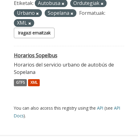
Etiketak:
Autobusa
Ordutegiak
Urbano
Sopelana
Formatuak:
XML
Iragazi emaitzak
Horarios Sopelbus
Horarios del servicio urbano de autobús de
Sopelana
GTFS
XML
You can also access this registry using the
API
(see
API
Docs
).