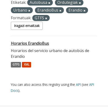
Etiketak:
Autobusa
Ordutegiak
Urbano
ErandioBus
Erandio
Formatuak:
GTFS
Iragazi emaitzak
Horarios ErandioBus
Horarios del servicio urbano de autobús de
Erandio
GTFS
XML
You can also access this registry using the
API
(see
API
Docs
).