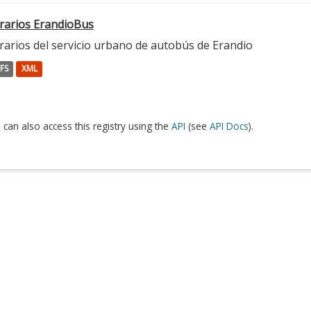
rarios ErandioBus
rarios del servicio urbano de autobús de Erandio
FS
XML
 can also access this registry using the
API
(see
API Docs
).