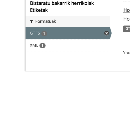
Bistaratu bakarrik herrikoiak
Ho
Etiketak
Ho
Formatuak
GT
GTFS
1
XML
1
You