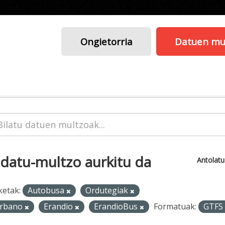
Ongietorria
Datuen mu
 datu-multzo aurkitu da
Antolat
ketak:
Autobusa
Ordutegiak
rbano
Erandio
ErandioBus
Formatuak:
GTFS