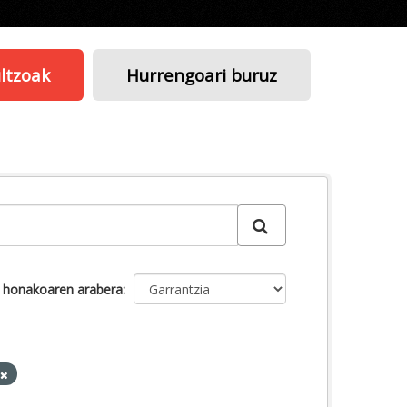
ltzoak
Hurrengoari buruz
u honakoaren arabera