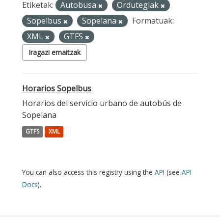
Etiketak:
Autobusa
Ordutegiak
Sopelbus
Sopelana
Formatuak:
XML
GTFS
Iragazi emaitzak
Horarios Sopelbus
Horarios del servicio urbano de autobús de
Sopelana
GTFS
XML
You can also access this registry using the
API
(see
API
Docs
).