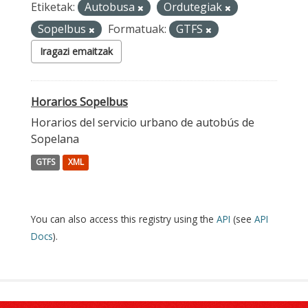
Etiketak:
Autobusa
Ordutegiak
Sopelbus
Formatuak:
GTFS
Iragazi emaitzak
Horarios Sopelbus
Horarios del servicio urbano de autobús de
Sopelana
GTFS
XML
You can also access this registry using the
API
(see
API
Docs
).