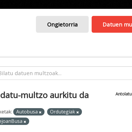
Ongietorria
Datuen mu
 datu-multzo aurkitu da
Antolat
ketak:
Autobusa
Ordutegiak
ejoanBusa