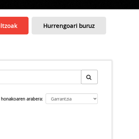
ltzoak
Hurrengoari buruz
u honakoaren arabera