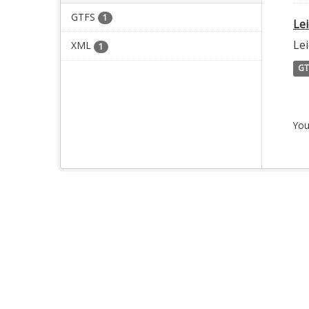
GTFS
1
Le
Le
XML
1
GT
You