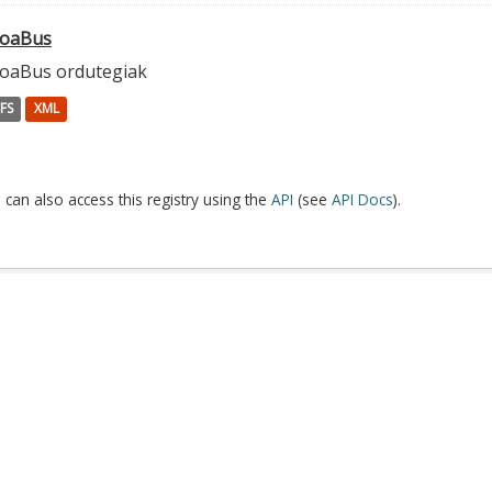
ioaBus
ioaBus ordutegiak
FS
XML
 can also access this registry using the
API
(see
API Docs
).