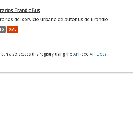
rarios ErandioBus
rarios del servicio urbano de autobús de Erandio
FS
XML
 can also access this registry using the
API
(see
API Docs
).