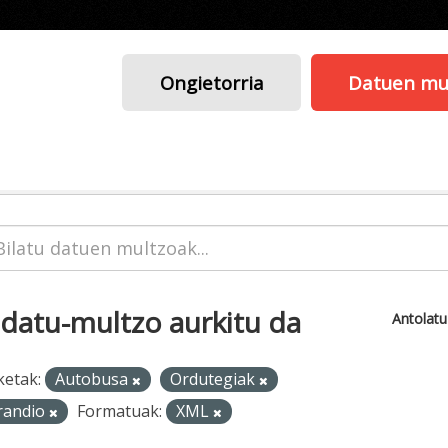
Ongietorria
Datuen mu
 datu-multzo aurkitu da
Antolat
ketak:
Autobusa
Ordutegiak
randio
Formatuak:
XML