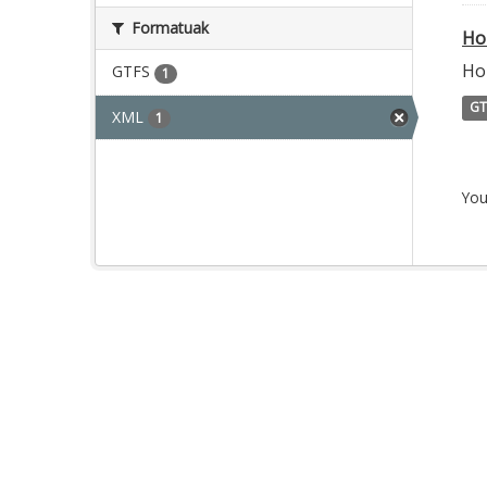
Formatuak
Ho
Ho
GTFS
1
GT
XML
1
You