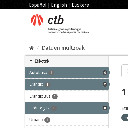
Joan
Español
|
English
|
Euskera
edukira
Datuen multzoak
Etiketak
Autobusa
1
Erandio
1
1
ErandioBus
1
Ordutegiak
Eti
1
E
Urbano
1