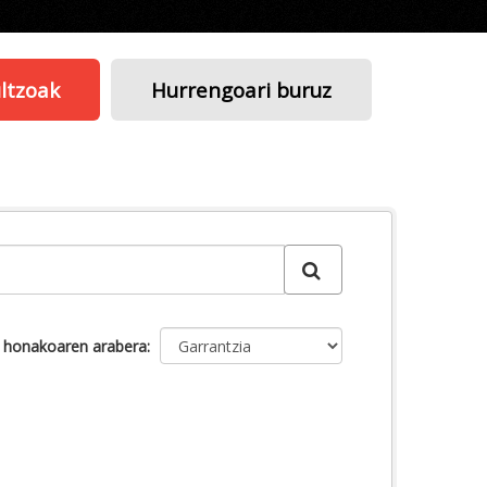
ltzoak
Hurrengoari buruz
u honakoaren arabera