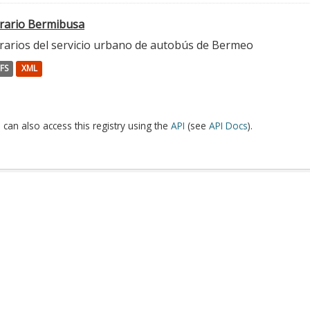
rario Bermibusa
rarios del servicio urbano de autobús de Bermeo
FS
XML
 can also access this registry using the
API
(see
API Docs
).