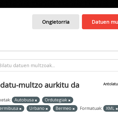
Ongietorria
Datuen mu
 datu-multzo aurkitu da
Antolat
ketak:
Autobusa
Ordutegiak
ermibusa
Urbano
Bermeo
Formatuak:
XML