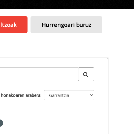
ltzoak
Hurrengoari buruz
u honakoaren arabera