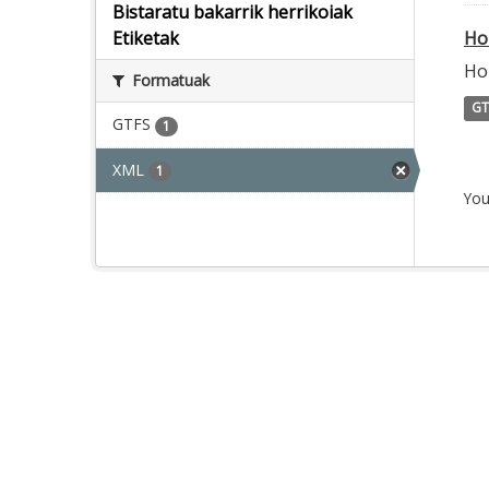
Bistaratu bakarrik herrikoiak
Ho
Etiketak
Ho
Formatuak
GT
GTFS
1
XML
1
You