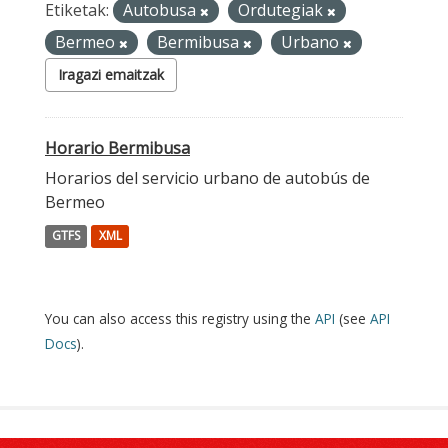
Etiketak:
Autobusa
Ordutegiak
Bermeo
Bermibusa
Urbano
Iragazi emaitzak
Horario Bermibusa
Horarios del servicio urbano de autobús de
Bermeo
GTFS
XML
You can also access this registry using the
API
(see
API
Docs
).