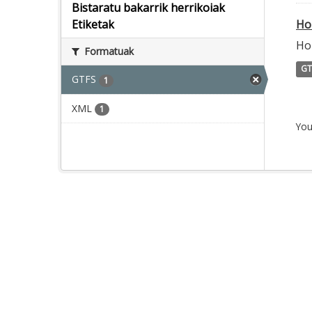
Bistaratu bakarrik herrikoiak
Ho
Etiketak
Ho
Formatuak
GT
GTFS
1
XML
1
You