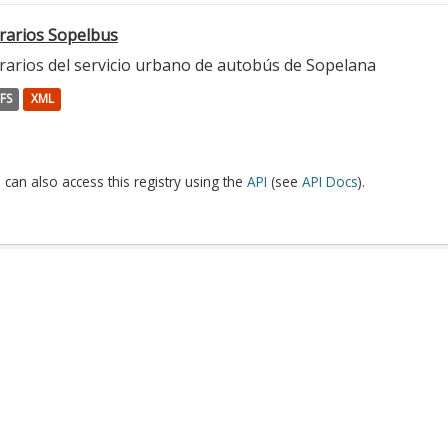
rarios Sopelbus
rarios del servicio urbano de autobús de Sopelana
FS
XML
 can also access this registry using the
API
(see
API Docs
).