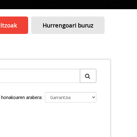
ltzoak
Hurrengoari buruz
u honakoaren arabera