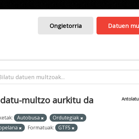
Ongietorria
Datuen mu
 datu-multzo aurkitu da
Antolat
ketak:
Autobusa
Ordutegiak
opelana
Formatuak:
GTFS