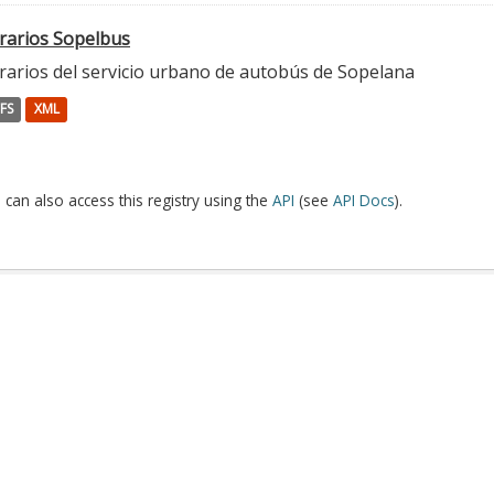
rarios Sopelbus
rarios del servicio urbano de autobús de Sopelana
FS
XML
 can also access this registry using the
API
(see
API Docs
).