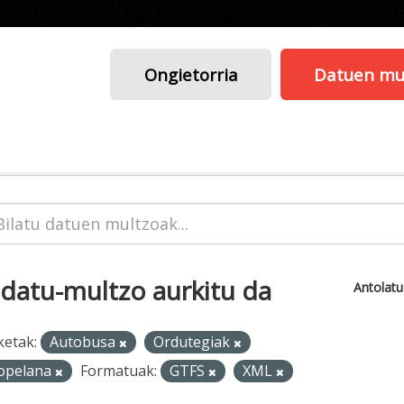
Ongietorria
Datuen mu
 datu-multzo aurkitu da
Antolat
ketak:
Autobusa
Ordutegiak
opelana
Formatuak:
GTFS
XML