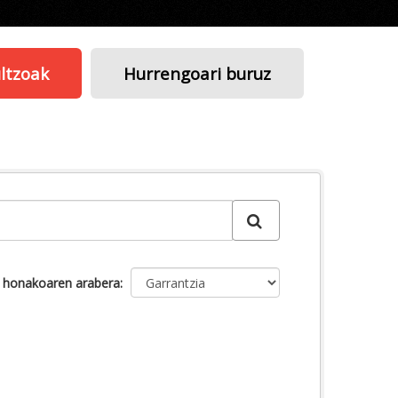
ltzoak
Hurrengoari buruz
u honakoaren arabera