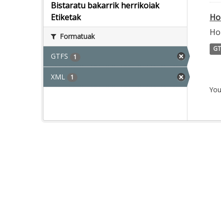
Bistaratu bakarrik herrikoiak
Ho
Etiketak
Ho
Formatuak
GT
GTFS
1
XML
1
You