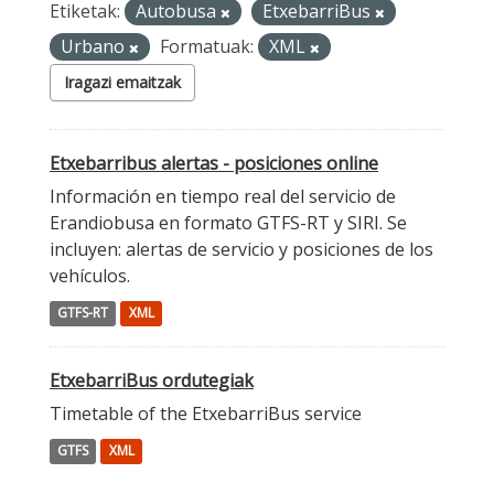
Etiketak:
Autobusa
EtxebarriBus
Urbano
Formatuak:
XML
Iragazi emaitzak
Etxebarribus alertas - posiciones online
Información en tiempo real del servicio de
Erandiobusa en formato GTFS-RT y SIRI. Se
incluyen: alertas de servicio y posiciones de los
vehículos.
GTFS-RT
XML
EtxebarriBus ordutegiak
Timetable of the EtxebarriBus service
GTFS
XML