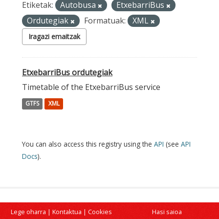
Etiketak:
Autobusa
EtxebarriBus
Ordutegiak
Formatuak:
XML
Iragazi emaitzak
EtxebarriBus ordutegiak
Timetable of the EtxebarriBus service
GTFS
XML
You can also access this registry using the
API
(see
API
Docs
).
Lege oharra
|
Kontaktua
|
Cookies
Hasi saioa