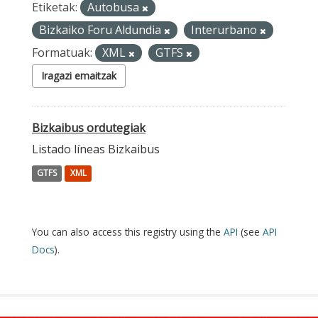
Etiketak:
Autobusa
Bizkaiko Foru Aldundia
Interurbano
Formatuak:
XML
GTFS
Iragazi emaitzak
Bizkaibus ordutegiak
Listado líneas Bizkaibus
GTFS
XML
You can also access this registry using the
API
(see
API
Docs
).