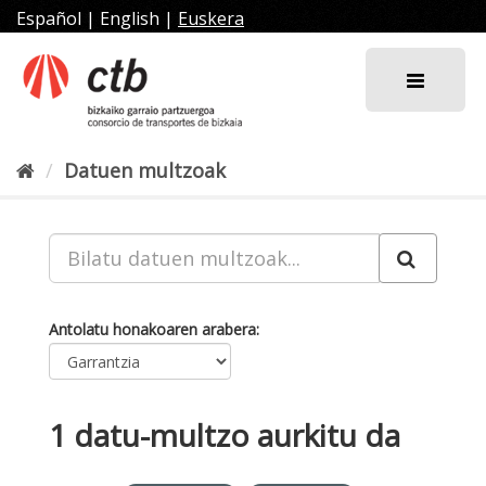
Joan
Español
|
English
|
Euskera
edukira
Datuen multzoak
Antolatu honakoaren arabera
1 datu-multzo aurkitu da