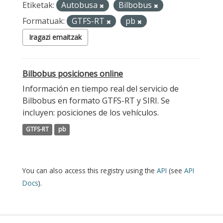
Etiketak:
Autobusa
Bilbobus
Formatuak:
GTFS-RT
pb
Iragazi emaitzak
Bilbobus posiciones online
Información en tiempo real del servicio de
Bilbobus en formato GTFS-RT y SIRI. Se
incluyen: posiciones de los vehículos.
GTFS-RT
pb
You can also access this registry using the
API
(see
API
Docs
).