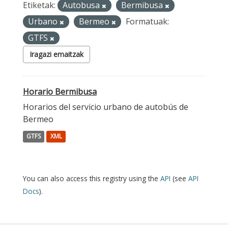
Etiketak:
Autobusa
Bermibusa
Urbano
Bermeo
Formatuak:
GTFS
Iragazi emaitzak
Horario Bermibusa
Horarios del servicio urbano de autobús de
Bermeo
GTFS
XML
You can also access this registry using the
API
(see
API
Docs
).