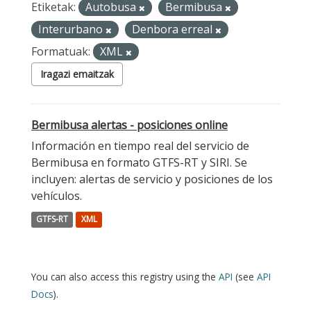
Etiketak:
Autobusa
Bermibusa
Interurbano
Denbora erreal
Formatuak:
XML
Iragazi emaitzak
Bermibusa alertas - posiciones online
Información en tiempo real del servicio de
Bermibusa en formato GTFS-RT y SIRI. Se
incluyen: alertas de servicio y posiciones de los
vehículos.
GTFS-RT
XML
You can also access this registry using the
API
(see
API
Docs
).