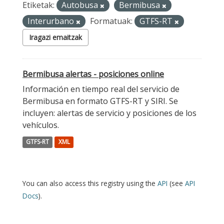
Etiketak:
Autobusa
Bermibusa
Interurbano
Formatuak:
GTFS-RT
Iragazi emaitzak
Bermibusa alertas - posiciones online
Información en tiempo real del servicio de
Bermibusa en formato GTFS-RT y SIRI. Se
incluyen: alertas de servicio y posiciones de los
vehículos.
GTFS-RT
XML
You can also access this registry using the
API
(see
API
Docs
).