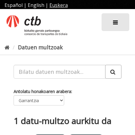
Joan
Español
|
English
|
Euskera
edukira
Datuen multzoak
Antolatu honakoaren arabera
1 datu-multzo aurkitu da