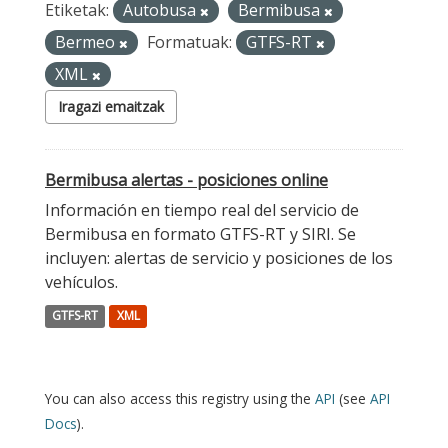
Etiketak:
Autobusa
Bermibusa
Bermeo
Formatuak:
GTFS-RT
XML
Iragazi emaitzak
Bermibusa alertas - posiciones online
Información en tiempo real del servicio de
Bermibusa en formato GTFS-RT y SIRI. Se
incluyen: alertas de servicio y posiciones de los
vehículos.
GTFS-RT
XML
You can also access this registry using the
API
(see
API
Docs
).