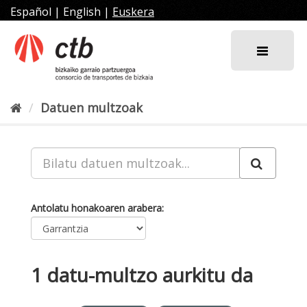
Joan
Español
|
English
|
Euskera
edukira
Datuen multzoak
Antolatu honakoaren arabera
1 datu-multzo aurkitu da