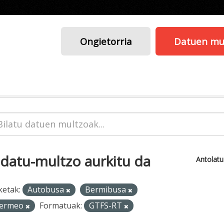
Ongietorria
Datuen mu
 datu-multzo aurkitu da
Antolat
ketak:
Autobusa
Bermibusa
ermeo
Formatuak:
GTFS-RT