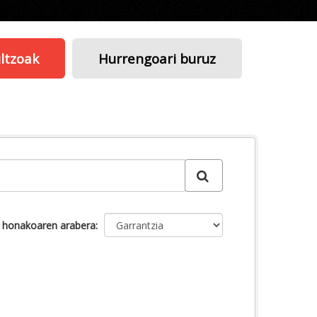
ltzoak
Hurrengoari buruz
u honakoaren arabera