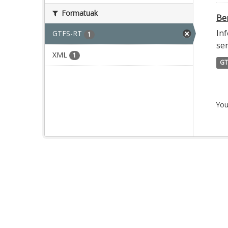
Formatuak
Ber
Inf
GTFS-RT
1
ser
XML
1
GT
You