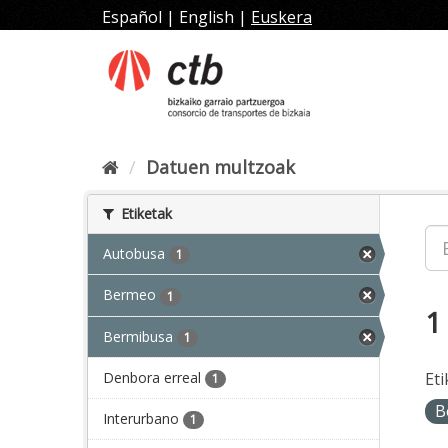
Joan
Español
|
English
|
Euskera
edukira
Datuen multzoak
Etiketak
Autobusa
1
Bermeo
1
1
Bermibusa
1
Denbora erreal
Eti
1
B
Interurbano
1