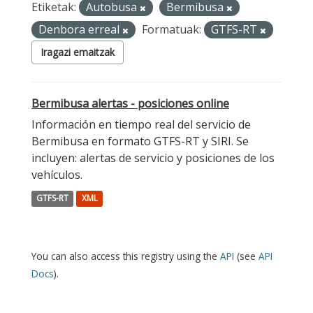
Etiketak:
Autobusa
Bermibusa
Denbora erreal
Formatuak:
GTFS-RT
Iragazi emaitzak
Bermibusa alertas - posiciones online
Información en tiempo real del servicio de
Bermibusa en formato GTFS-RT y SIRI. Se
incluyen: alertas de servicio y posiciones de los
vehículos.
GTFS-RT
XML
You can also access this registry using the
API
(see
API
Docs
).