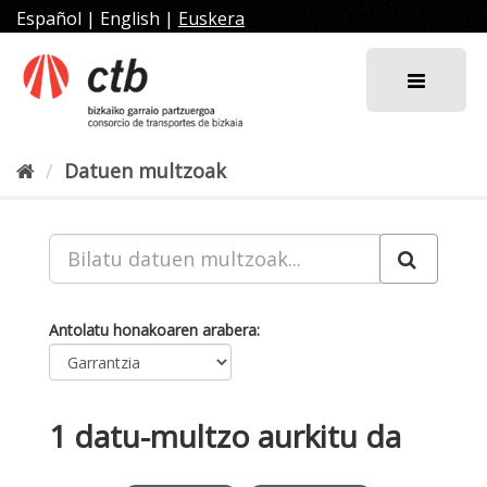
Joan
Español
|
English
|
Euskera
edukira
Datuen multzoak
Antolatu honakoaren arabera
1 datu-multzo aurkitu da