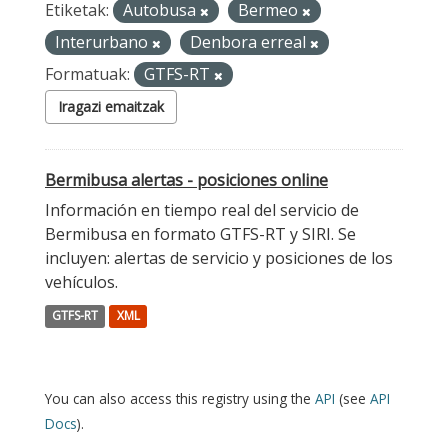
Etiketak:
Autobusa
Bermeo
Interurbano
Denbora erreal
Formatuak:
GTFS-RT
Iragazi emaitzak
Bermibusa alertas - posiciones online
Información en tiempo real del servicio de
Bermibusa en formato GTFS-RT y SIRI. Se
incluyen: alertas de servicio y posiciones de los
vehículos.
GTFS-RT
XML
You can also access this registry using the
API
(see
API
Docs
).