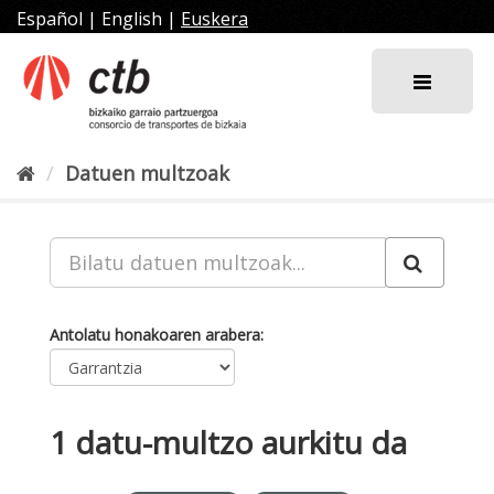
Joan
Español
|
English
|
Euskera
edukira
Datuen multzoak
Antolatu honakoaren arabera
1 datu-multzo aurkitu da