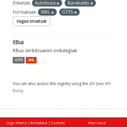
Etiketak:
Autobusa
Barakaldo
Formatuak:
XML
GTFS
Iragazi emaitzak
KBus
KBus zerbitzuaren ordutegiak
GTFS
XML
You can also access this registry using the
API
(see
API
Docs
).
Lege oharra
|
Kontaktua
|
Cookies
Hasi saioa