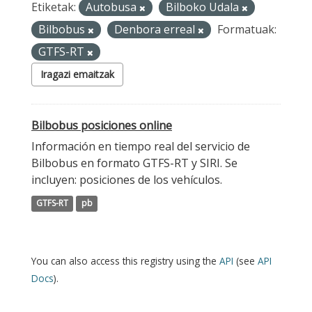
Etiketak:
Autobusa
Bilboko Udala
Bilbobus
Denbora erreal
Formatuak:
GTFS-RT
Iragazi emaitzak
Bilbobus posiciones online
Información en tiempo real del servicio de
Bilbobus en formato GTFS-RT y SIRI. Se
incluyen: posiciones de los vehículos.
GTFS-RT
pb
You can also access this registry using the
API
(see
API
Docs
).