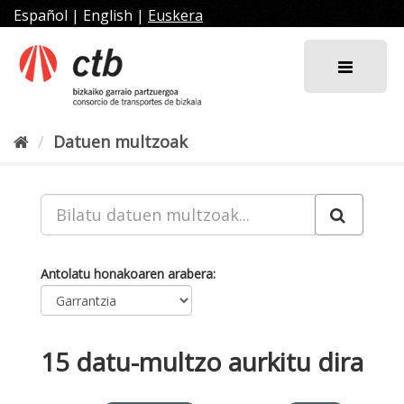
Joan
Español
|
English
|
Euskera
edukira
Datuen multzoak
Antolatu honakoaren arabera
15 datu-multzo aurkitu dira