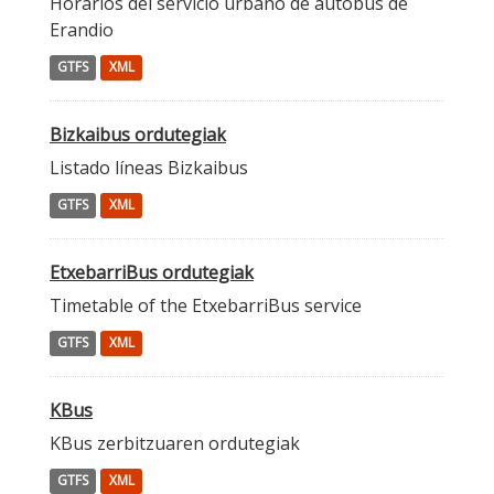
Horarios del servicio urbano de autobús de
Erandio
GTFS
XML
Bizkaibus ordutegiak
Listado líneas Bizkaibus
GTFS
XML
EtxebarriBus ordutegiak
Timetable of the EtxebarriBus service
GTFS
XML
KBus
KBus zerbitzuaren ordutegiak
GTFS
XML