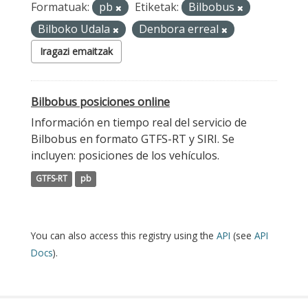
Formatuak:
pb
Etiketak:
Bilbobus
Bilboko Udala
Denbora erreal
Iragazi emaitzak
Bilbobus posiciones online
Información en tiempo real del servicio de
Bilbobus en formato GTFS-RT y SIRI. Se
incluyen: posiciones de los vehículos.
GTFS-RT
pb
You can also access this registry using the
API
(see
API
Docs
).