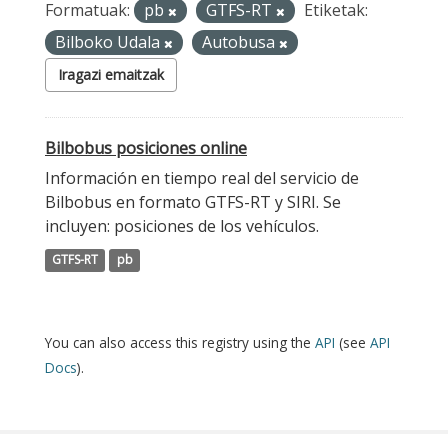
Formatuak:
pb
GTFS-RT
Etiketak:
Bilboko Udala
Autobusa
Iragazi emaitzak
Bilbobus posiciones online
Información en tiempo real del servicio de
Bilbobus en formato GTFS-RT y SIRI. Se
incluyen: posiciones de los vehículos.
GTFS-RT
pb
You can also access this registry using the
API
(see
API
Docs
).