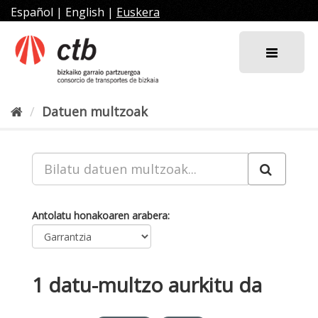
Joan
Español
|
English
|
Euskera
edukira
Datuen multzoak
Antolatu honakoaren arabera
1 datu-multzo aurkitu da