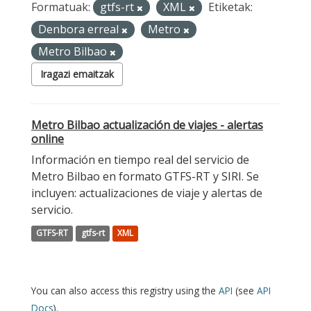
Formatuak:
gtfs-rt
XML
Etiketak:
Denbora erreal
Metro
Metro Bilbao
Iragazi emaitzak
Metro Bilbao actualización de viajes - alertas
online
Información en tiempo real del servicio de
Metro Bilbao en formato GTFS-RT y SIRI. Se
incluyen: actualizaciones de viaje y alertas de
servicio.
GTFS-RT
gtfs-rt
XML
You can also access this registry using the
API
(see
API
Docs
).