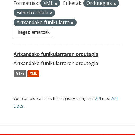
Formatuak:
XML
Etiketak:
Ordutegiak
Bilboko Udala
Artxandako funikularra
Iragazi emaitzak
Artxandako funikularraren ordutegia
Artxandako funikularraren ordutegia
GTFS
XML
You can also access this registry using the
API
(see
API
Docs
).