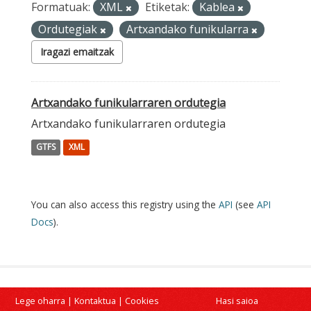
Formatuak:
XML
Etiketak:
Kablea
Ordutegiak
Artxandako funikularra
Iragazi emaitzak
Artxandako funikularraren ordutegia
Artxandako funikularraren ordutegia
GTFS
XML
You can also access this registry using the
API
(see
API
Docs
).
Lege oharra
|
Kontaktua
|
Cookies
Hasi saioa