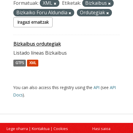
Formatuak:
XML
Etiketak:
Bizkaibus
Bizkaiko Foru Aldundia
Ordutegiak
Iragazi emaitzak
Bizkaibus ordutegiak
Listado líneas Bizkaibus
GTFS
XML
You can also access this registry using the
API
(see
API
Docs
).
Lege oharra
|
Kontaktua
|
Cookies
Hasi saioa