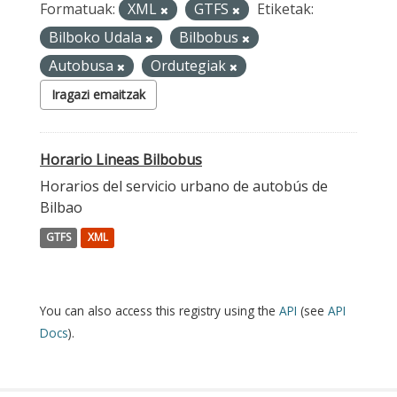
Formatuak:
XML
GTFS
Etiketak:
Bilboko Udala
Bilbobus
Autobusa
Ordutegiak
Iragazi emaitzak
Horario Lineas Bilbobus
Horarios del servicio urbano de autobús de
Bilbao
GTFS
XML
You can also access this registry using the
API
(see
API
Docs
).