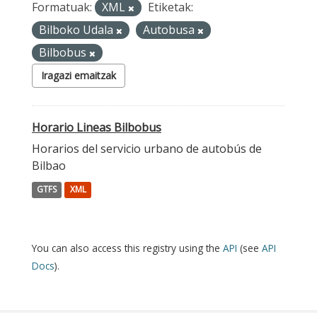
Formatuak:
XML
Etiketak:
Bilboko Udala
Autobusa
Bilbobus
Iragazi emaitzak
Horario Lineas Bilbobus
Horarios del servicio urbano de autobús de
Bilbao
GTFS
XML
You can also access this registry using the
API
(see
API
Docs
).