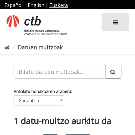
Joan
Español
|
English
|
Euskera
edukira
Datuen multzoak
Antolatu honakoaren arabera
1 datu-multzo aurkitu da