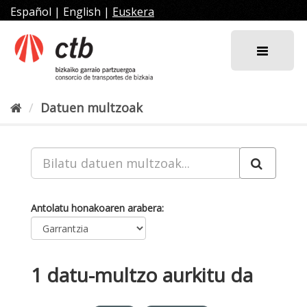
Joan
Español
|
English
|
Euskera
edukira
Datuen multzoak
Antolatu honakoaren arabera
1 datu-multzo aurkitu da