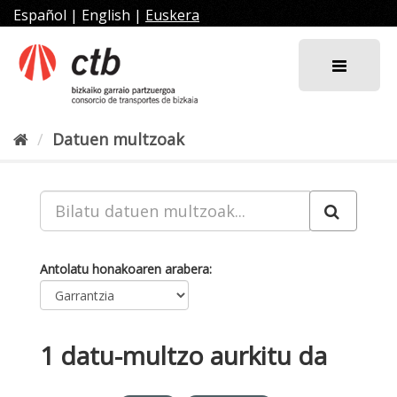
Joan
Español
|
English
|
Euskera
edukira
Datuen multzoak
Antolatu honakoaren arabera
1 datu-multzo aurkitu da