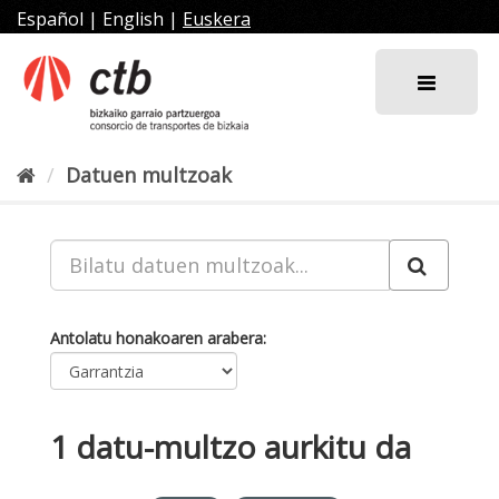
Joan
Español
|
English
|
Euskera
edukira
Datuen multzoak
Antolatu honakoaren arabera
1 datu-multzo aurkitu da