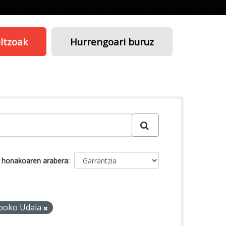
ltzoak
Hurrengoari buruz
u honakoaren arabera
lboko Udala