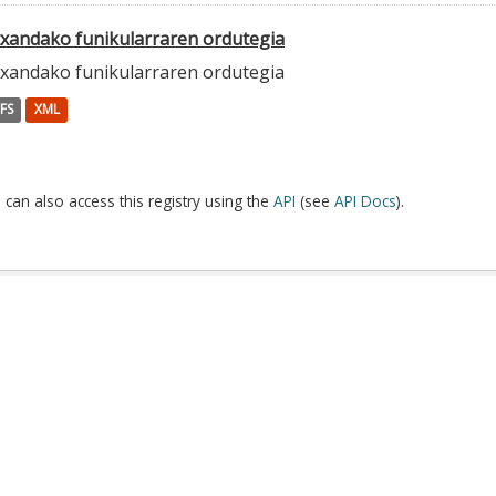
txandako funikularraren ordutegia
txandako funikularraren ordutegia
FS
XML
 can also access this registry using the
API
(see
API Docs
).