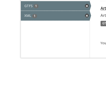
GTFS
1
Ar
Ar
XML
1
GT
You