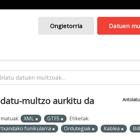
Ongietorria
Datuen mu
 datu-multzo aurkitu da
Antolat
rmatuak:
XML
GTFS
Etiketak:
rtxandako funikularra
Ordutegiak
Kablea
Bi