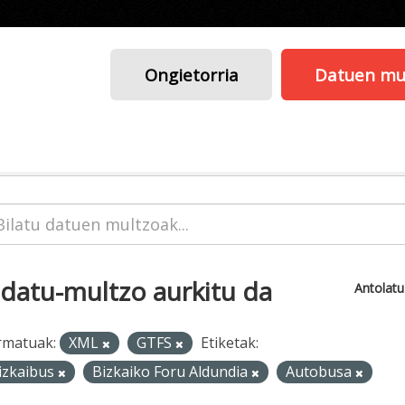
Ongietorria
Datuen mu
 datu-multzo aurkitu da
Antolat
rmatuak:
XML
GTFS
Etiketak:
izkaibus
Bizkaiko Foru Aldundia
Autobusa