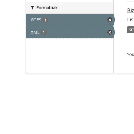
Formatuak
Bi
Lis
GTFS
1
GT
XML
1
You