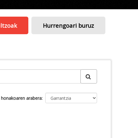
ltzoak
Hurrengoari buruz
u honakoaren arabera