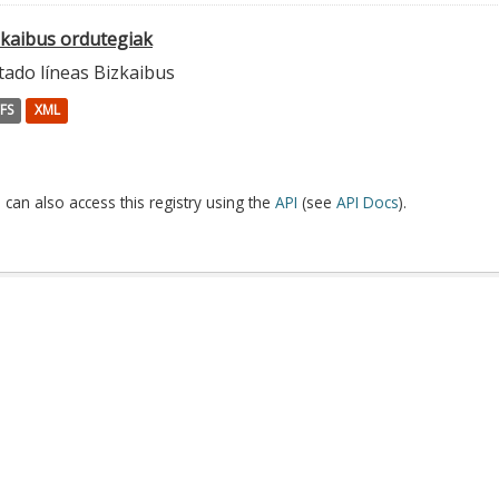
zkaibus ordutegiak
tado líneas Bizkaibus
FS
XML
 can also access this registry using the
API
(see
API Docs
).