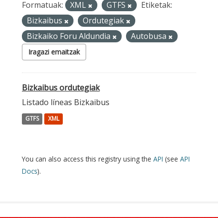
Formatuak:
XML
GTFS
Etiketak:
Bizkaibus
Ordutegiak
Bizkaiko Foru Aldundia
Autobusa
Iragazi emaitzak
Bizkaibus ordutegiak
Listado líneas Bizkaibus
GTFS
XML
You can also access this registry using the
API
(see
API
Docs
).