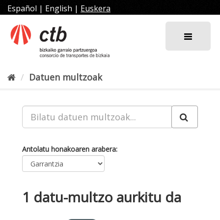
Joan
Español
|
English
|
Euskera
edukira
Datuen multzoak
Antolatu honakoaren arabera
1 datu-multzo aurkitu da