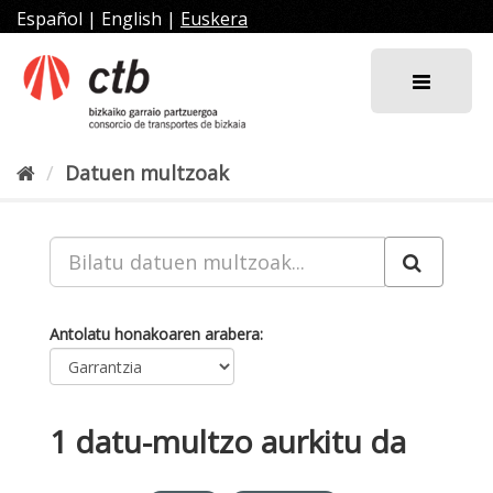
Joan
Español
|
English
|
Euskera
edukira
Datuen multzoak
Antolatu honakoaren arabera
1 datu-multzo aurkitu da