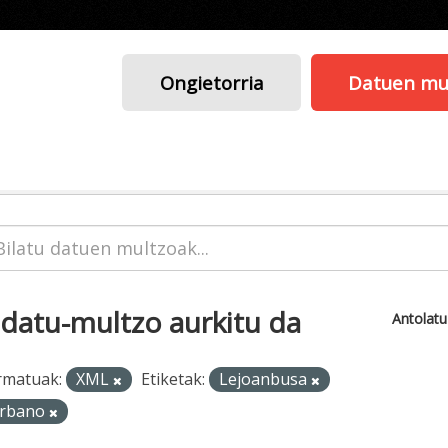
Ongietorria
Datuen mu
 datu-multzo aurkitu da
Antolat
rmatuak:
XML
Etiketak:
Lejoanbusa
rbano