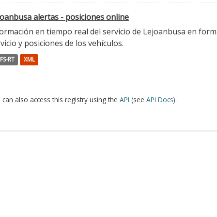
oanbusa alertas - posiciones online
ormación en tiempo real del servicio de Lejoanbusa en forma
vicio y posiciones de los vehículos.
FS-RT
XML
 can also access this registry using the
API
(see
API Docs
).