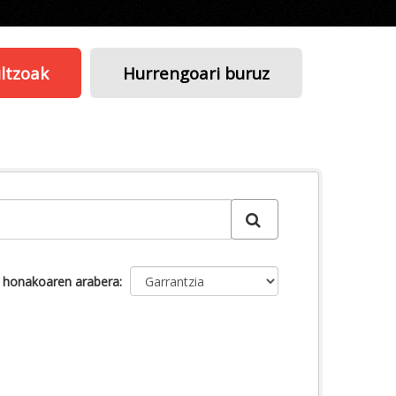
ltzoak
Hurrengoari buruz
u honakoaren arabera