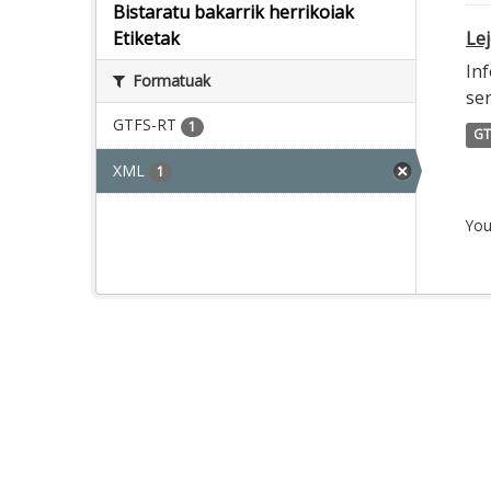
Bistaratu bakarrik herrikoiak
Lej
Etiketak
Inf
Formatuak
ser
GTFS-RT
1
GT
XML
1
You