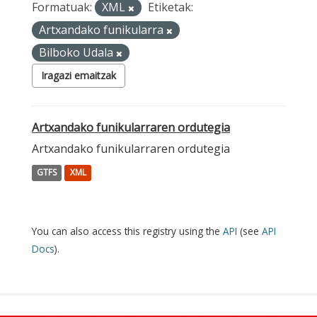
Formatuak:
XML
Etiketak:
Artxandako funikularra
Bilboko Udala
Iragazi emaitzak
Artxandako funikularraren ordutegia
Artxandako funikularraren ordutegia
GTFS
XML
You can also access this registry using the
API
(see
API
Docs
).