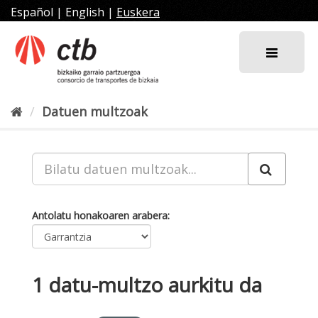
Joan
Español
|
English
|
Euskera
edukira
Datuen multzoak
Antolatu honakoaren arabera
1 datu-multzo aurkitu da