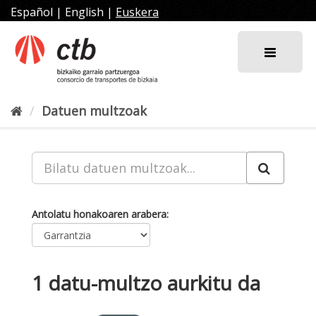
Joan
Español
|
English
|
Euskera
edukira
Datuen multzoak
Antolatu honakoaren arabera
1 datu-multzo aurkitu da