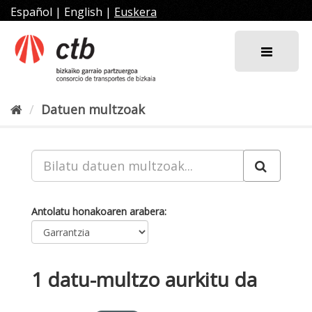
Joan
Español
|
English
|
Euskera
edukira
Datuen multzoak
Antolatu honakoaren arabera
1 datu-multzo aurkitu da