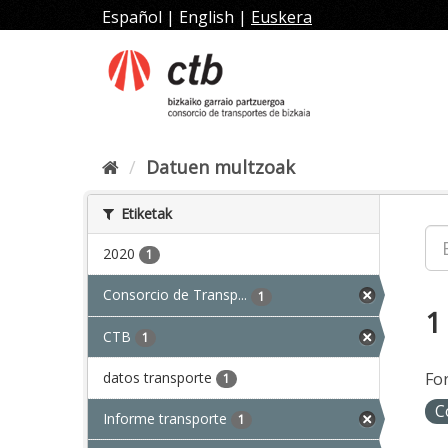
Joan
Español
|
English
|
Euskera
edukira
Datuen multzoak
Etiketak
2020
1
Consorcio de Transp...
1
1
CTB
1
datos transporte
Fo
1
C
Informe transporte
1