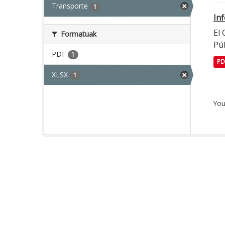
Transporte
1
In
El
Formatuak
Púb
PDF
1
PD
XLSX
1
You