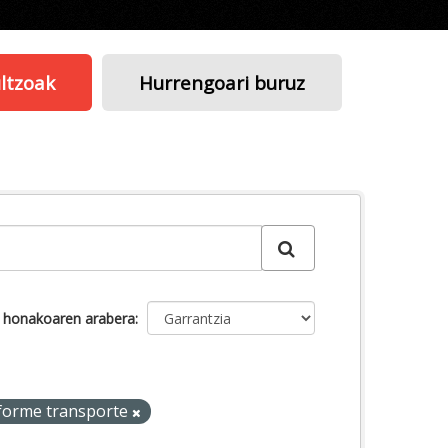
ltzoak
Hurrengoari buruz
u honakoaren arabera
forme transporte