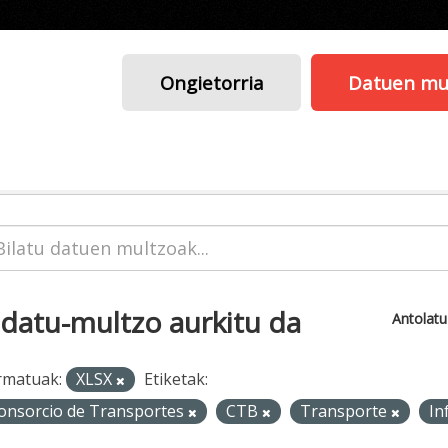
Ongietorria
Datuen mu
 datu-multzo aurkitu da
Antolat
rmatuak:
XLSX
Etiketak:
onsorcio de Transportes
CTB
Transporte
In