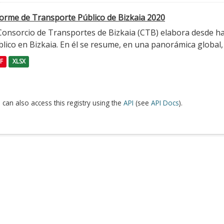
forme de Transporte Público de Bizkaia 2020
 Consorcio de Transportes de Bizkaia (CTB) elabora desde h
lico en Bizkaia. En él se resume, en una panorámica global, l
F
XLSX
 can also access this registry using the
API
(see
API Docs
).