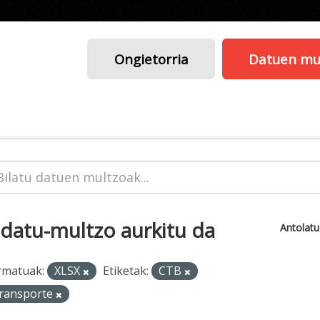
Ongietorria
Datuen mu
 datu-multzo aurkitu da
Antolat
rmatuak:
XLSX
Etiketak:
CTB
ransporte