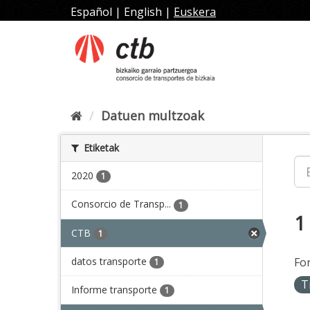
Joan
Español
|
English
|
Euskera
edukira
Datuen multzoak
Etiketak
2020
1
Consorcio de Transp...
1
1
CTB
1
datos transporte
Fo
1
T
Informe transporte
1