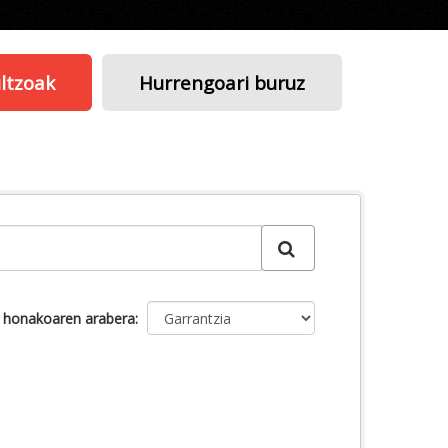
ltzoak
Hurrengoari buruz
u honakoaren arabera