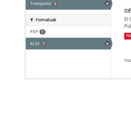
Transporte
1
In
El
Formatuak
Púb
PDF
1
PD
XLSX
1
You