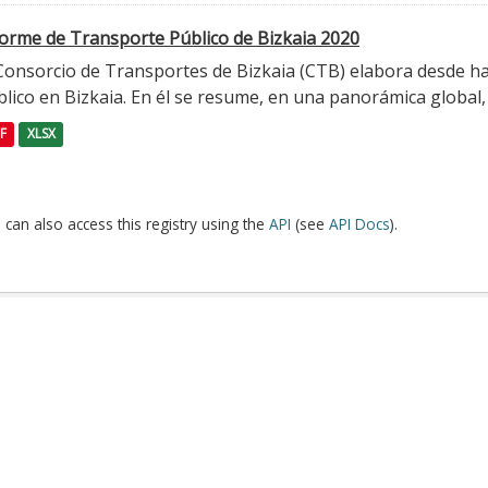
forme de Transporte Público de Bizkaia 2020
 Consorcio de Transportes de Bizkaia (CTB) elabora desde h
lico en Bizkaia. En él se resume, en una panorámica global, l
F
XLSX
 can also access this registry using the
API
(see
API Docs
).