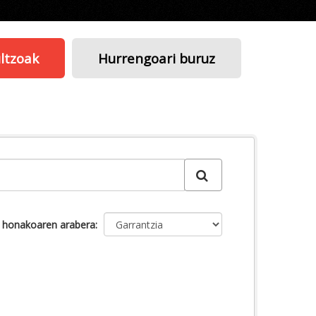
ltzoak
Hurrengoari buruz
u honakoaren arabera