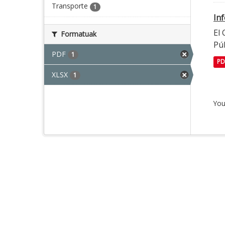
Transporte
1
In
El
Formatuak
Púb
PDF
1
PD
XLSX
1
You